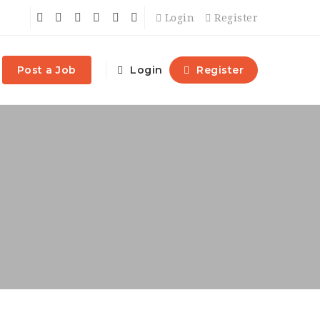
Login
Register
Post a Job
Login
Register